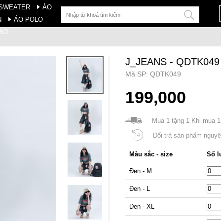
 SWEATER
ÁO
N
ÁO POLO
BO
J_JEANS - QDTK049
Mã SP: QDTK049
199,000
Mua 1 tặng 1 Khi mua 1
Đổi trả sản phẩm nguyên
Màu sắc - size
Số 
Đen - M
Đen - L
Đen - XL