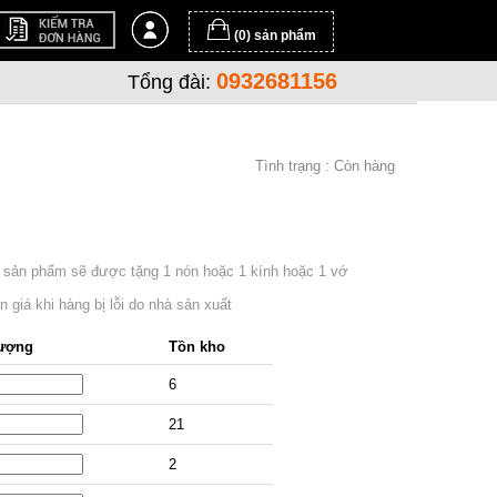
(0) sản phẩm
0932681156
Tổng đài:
Tình trạng :
Còn hàng
 sản phẩm sẽ được tặng 1 nón hoặc 1 kính hoặc 1 vớ
 giá khi hàng bị lỗi do nhà sản xuất
lượng
Tồn kho
6
21
2