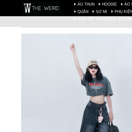
ÁO THUN
HOODIE
ÁO
QUẦN
SƠ MI
PHỤ KIỆ
PHÔI SP
COMBO
COM
Trang chủ
Quần
J_JEANS - QDTK049