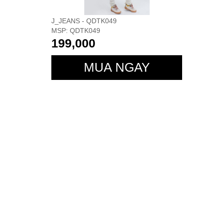
J_JEANS - QDTK049
MSP: QDTK049
199,000